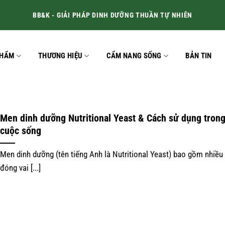
BB&K - GIẢI PHÁP DINH DƯỠNG THUẦN TỰ NHIÊN
PHẨM
THƯƠNG HIỆU
CẨM NANG SỐNG
BẢN TIN
Men dinh dưỡng Nutritional Yeast & Cách sử dụng tron
cuộc sống
Men dinh dưỡng (tên tiếng Anh là Nutritional Yeast) bao gồm nhiều 
đóng vai [...]