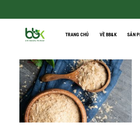
Skip
to
content
TRANG CHỦ
VỀ BB&K
SẢN 