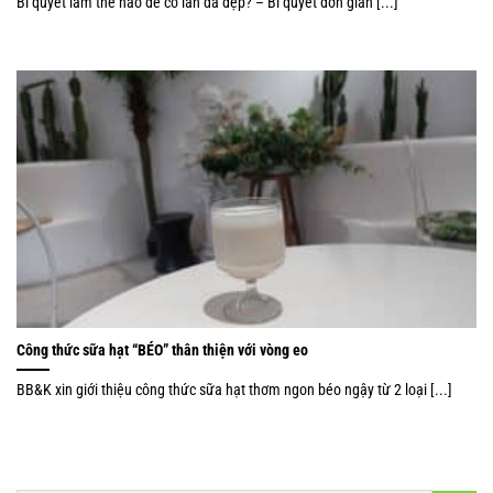
Bí quyết làm thế nào để có làn da đẹp? – Bí quyết đơn giản [...]
Công thức sữa hạt “BÉO” thân thiện với vòng eo
BB&K xin giới thiệu công thức sữa hạt thơm ngon béo ngậy từ 2 loại [...]