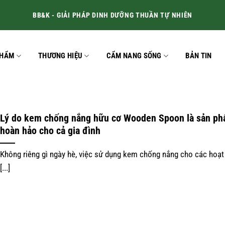
BB&K - GIẢI PHÁP DINH DƯỠNG THUẦN TỰ NHIÊN
PHẨM
THƯƠNG HIỆU
CẨM NANG SỐNG
BẢN TIN
Lý do kem chống nắng hữu cơ Wooden Spoon là sản p
hoàn hảo cho cả gia đình
Không riêng gì ngày hè, việc sử dụng kem chống nắng cho các hoạ
[...]