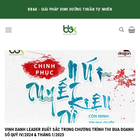
Skip
BB&K - GIẢI PHÁP DINH DƯỠNG THUẦN TỰ NHIÊN
to
content
VINH DANH LEADER XUẤT SẮC TRONG CHƯƠNG TRÌNH THI ĐUA DOANH
SỐ QUÝ IV/2024 & THÁNG 1/2025