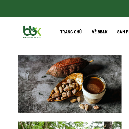
Skip
to
content
TRANG CHỦ
VỀ BB&K
SẢN 