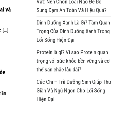
Vật: Nên Chọn Loại Nào Để Bổ
ai và
Sung Đạm An Toàn Và Hiệu Quả?
Dinh Dưỡng Xanh Là Gì? Tầm Quan
[...]
Trọng Của Dinh Dưỡng Xanh Trong
Lối Sống Hiện Đại
Protein là gì? Vì sao Protein quan
trọng với sức khỏe bền vững và cơ
thể săn chắc lâu dài?
hỏe
Cúc Chi – Trà Dưỡng Sinh Giúp Thư
Giãn Và Ngủ Ngon Cho Lối Sống
thần
Hiện Đại