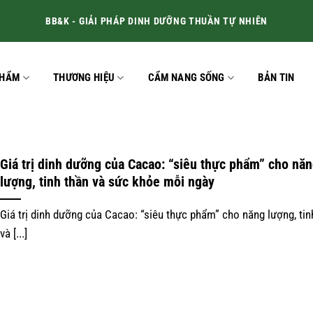
BB&K - GIẢI PHÁP DINH DƯỠNG THUẦN TỰ NHIÊN
PHẨM
THƯƠNG HIỆU
CẨM NANG SỐNG
BẢN TIN
Giá trị dinh dưỡng của Cacao: “siêu thực phẩm” cho nă
lượng, tinh thần và sức khỏe mỗi ngày
Giá trị dinh dưỡng của Cacao: “siêu thực phẩm” cho năng lượng, tin
và [...]