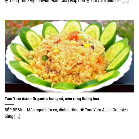
🍜 Công Thức Mỳ Tomyum Đạm Chay Hấp Dẫn 🍜 Chỉ với 5 phút chế [...]
Tom Yum Asian Organics bùng nổ, cơm rang thăng hoa
BẾP BB&K – Món ngon hữu cơ, dinh dưỡng 🍽 Tom Yum Asian Organics
bùng [...]