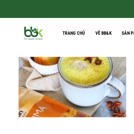
Skip
to
content
TRANG CHỦ
VỀ BB&K
SẢN 