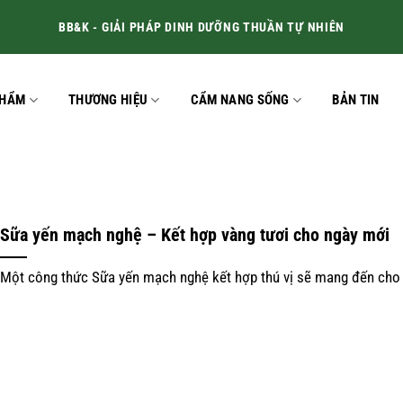
BB&K - GIẢI PHÁP DINH DƯỠNG THUẦN TỰ NHIÊN
PHẨM
THƯƠNG HIỆU
CẨM NANG SỐNG
BẢN TIN
Sữa yến mạch nghệ – Kết hợp vàng tươi cho ngày mới
Một công thức Sữa yến mạch nghệ kết hợp thú vị sẽ mang đến cho [