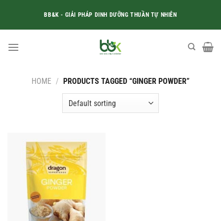
Skip
BB&K - GIẢI PHÁP DINH DƯỠNG THUẦN TỰ NHIÊN
to
content
HOME
/
PRODUCTS TAGGED “GINGER POWDER”