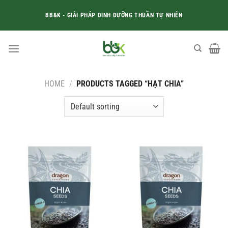
Skip
BB&K - GIẢI PHÁP DINH DƯỠNG THUẦN TỰ NHIÊN
to
content
HOME
/
PRODUCTS TAGGED “HẠT CHIA”