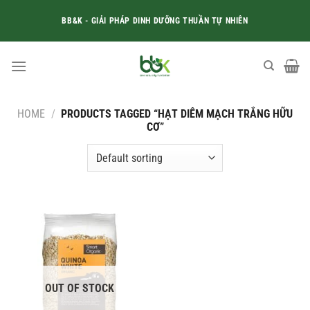
Skip
BB&K - GIẢI PHÁP DINH DƯỠNG THUẦN TỰ NHIÊN
to
content
HOME
/
PRODUCTS TAGGED “HẠT DIÊM MẠCH TRẮNG HỮU
CƠ”
OUT OF STOCK