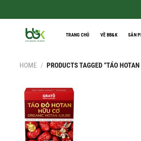
Skip
to
content
TRANG CHỦ
VỀ BB&K
SẢN 
HOME
/
PRODUCTS TAGGED “TÁO HOTAN