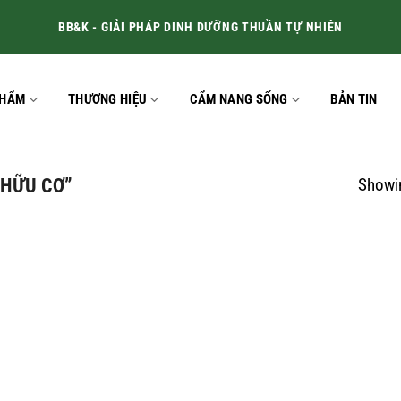
BB&K - GIẢI PHÁP DINH DƯỠNG THUẦN TỰ NHIÊN
PHẨM
THƯƠNG HIỆU
CẨM NANG SỐNG
BẢN TIN
 HỮU CƠ”
Showin