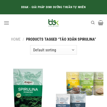
Skip
BB&K - GIẢI PHÁP DINH DƯỠNG THUẦN TỰ NHIÊN
to
content
HOME
/
PRODUCTS TAGGED “TẢO XOẮN SPIRULINA”