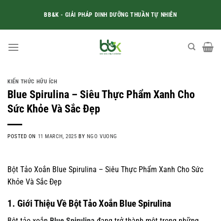
Skip
BB&K - GIẢI PHÁP DINH DƯỠNG THUẦN TỰ NHIÊN
to
content
KIẾN THỨC HỮU ÍCH
Blue Spirulina – Siêu Thực Phẩm Xanh Cho
Sức Khỏe Và Sắc Đẹp
POSTED ON
11 MARCH, 2025
BY
NGO VUONG
Bột Tảo Xoắn Blue Spirulina – Siêu Thực Phẩm Xanh Cho Sức
Khỏe Và Sắc Đẹp
1. Giới Thiệu Về Bột Tảo Xoắn Blue Spirulina
Bột tảo xoắn
Blue Spirulina
đang trở thành một trong những