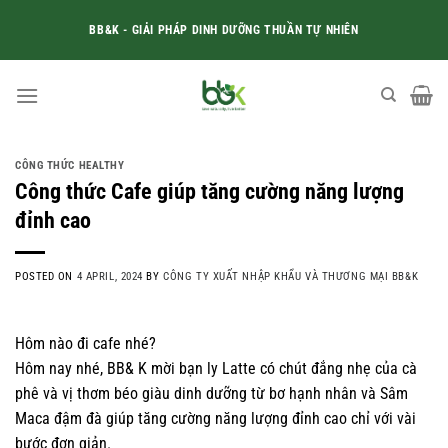
Skip
BB&K - GIẢI PHÁP DINH DƯỠNG THUẦN TỰ NHIÊN
to
content
CÔNG THỨC HEALTHY
Công thức Cafe giúp tăng cường năng lượng
đỉnh cao
POSTED ON
4 APRIL, 2024
BY
CÔNG TY XUẤT NHẬP KHẨU VÀ THƯƠNG MẠI BB&K
Hôm nào đi cafe nhé?
Hôm nay nhé, BB& K mời bạn ly Latte có chút đắng nhẹ của cà
phê và vị thơm béo giàu dinh dưỡng từ bơ hạnh nhân và Sâm
Maca đậm đà giúp tăng cường năng lượng đỉnh cao chỉ với vài
bước đơn giản.