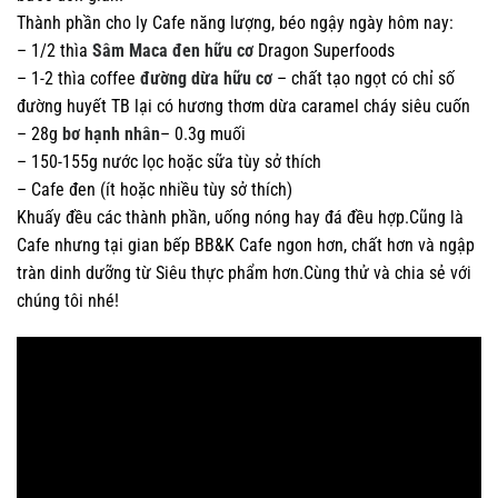
Thành phần cho ly Cafe năng lượng, béo ngậy ngày hôm nay:
– 1/2 thìa
Sâm Maca đen hữu cơ
Dragon Superfoods
– 1-2 thìa coffee
đường dừa hữu cơ
– chất tạo ngọt có chỉ số
đường huyết TB lại có hương thơm dừa caramel cháy siêu cuốn
– 28g
bơ hạnh nhân
– 0.3g muối
– 150-155g nước lọc hoặc sữa tùy sở thích
– Cafe đen (ít hoặc nhiều tùy sở thích)
Khuấy đều các thành phần, uống nóng hay đá đều hợp.Cũng là
Cafe nhưng tại gian bếp BB&K Cafe ngon hơn, chất hơn và ngập
tràn dinh dưỡng từ Siêu thực phẩm hơn.Cùng thử và chia sẻ với
chúng tôi nhé!