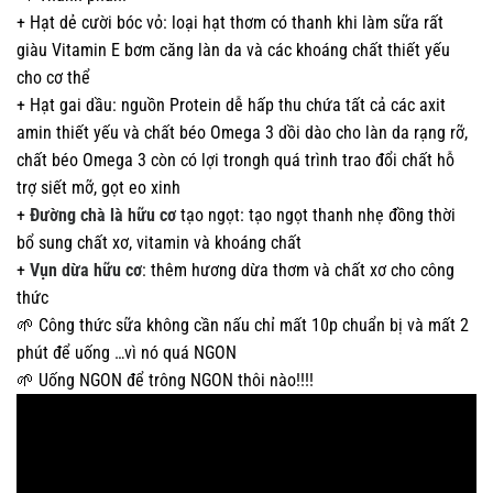
+ Hạt dẻ cười bóc vỏ: loại hạt thơm có thanh khi làm sữa rất
giàu Vitamin E bơm căng làn da và các khoáng chất thiết yếu
cho cơ thể
+ Hạt gai dầu: nguồn Protein dễ hấp thu chứa tất cả các axit
amin thiết yếu và chất béo Omega 3 dồi dào cho làn da rạng rỡ,
chất béo Omega 3 còn có lợi trongh quá trình trao đổi chất hỗ
trợ siết mỡ, gọt eo xinh
+
Đường chà là hữu cơ
tạo ngọt: tạo ngọt thanh nhẹ đồng thời
bổ sung chất xơ, vitamin và khoáng chất
+
Vụn dừa hữu cơ
: thêm hương dừa thơm và chất xơ cho công
thức
🌱 Công thức sữa không cần nấu chỉ mất 10p chuẩn bị và mất 2
phút để uống …vì nó quá NGON
🌱 Uống NGON để trông NGON thôi nào!!!!