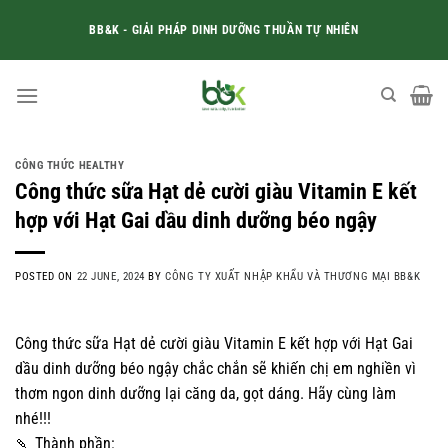
Skip
BB&K - GIẢI PHÁP DINH DƯỠNG THUẦN TỰ NHIÊN
to
content
CÔNG THỨC HEALTHY
Công thức sữa Hạt dẻ cười giàu Vitamin E kết
hợp với Hạt Gai dầu dinh dưỡng béo ngậy
POSTED ON
22 JUNE, 2024
BY
CÔNG TY XUẤT NHẬP KHẨU VÀ THƯƠNG MẠI BB&K
Công thức sữa Hạt dẻ cười giàu Vitamin E kết hợp với Hạt Gai
dầu dinh dưỡng béo ngậy chắc chắn sẽ khiến chị em nghiền vì
thơm ngon dinh dưỡng lại căng da, gọt dáng. Hãy cùng làm
nhé!!!
🍡
Thành phần: