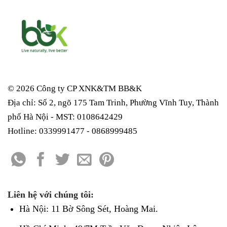
© 2026 Công ty CP XNK&TM
BB&K
Địa chỉ: Số 2, ngõ 175 Tam Trinh, Phường Vĩnh Tuy, Thành
phố Hà Nội - MST: 0108642429
Hotline: 0339991477 - 0868999485
Liên hệ với chúng tôi:
Hà Nội: 11 Bờ Sông Sét, Hoàng Mai.