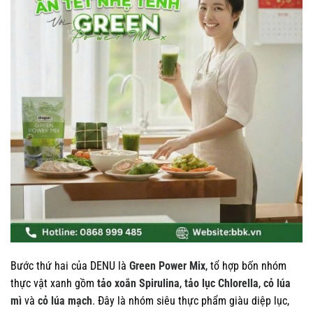
Bước thứ hai của DENU là
Green Power Mix
, tổ hợp bốn nhóm
thực vật xanh gồm
tảo xoắn Spirulina
,
tảo lục Chlorella
,
cỏ lúa
mì
và
cỏ lúa mạch
. Đây là nhóm siêu thực phẩm giàu diệp lục,