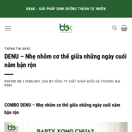
Skip
BB&K - GIẢI PHÁP DINH DƯỠNG THUẦN TỰ NHIÊN
to
content
THÔNG TIN KHÁC
DENU – Nhẹ nhõm cơ thể giữa những ngày cuối
năm bận rộn
POSTED ON
5 FEBRUARY, 2026
BY
CÔNG TY XUẤT NHẬP KHẨU VÀ THƯƠNG MẠI
BB&K
COMBO DENU – Nhẹ nhõm cơ thể giữa những ngày cuối năm
bận rộn