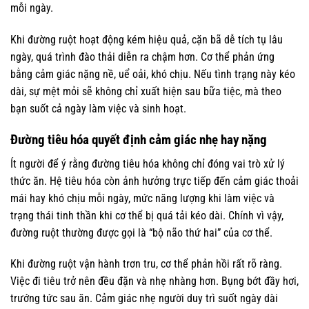
mỗi ngày.
Khi đường ruột hoạt động kém hiệu quả, cặn bã dễ tích tụ lâu
ngày, quá trình đào thải diễn ra chậm hơn. Cơ thể phản ứng
bằng cảm giác nặng nề, uể oải, khó chịu. Nếu tình trạng này kéo
dài, sự mệt mỏi sẽ không chỉ xuất hiện sau bữa tiệc, mà theo
bạn suốt cả ngày làm việc và sinh hoạt.
Đường tiêu hóa quyết định cảm giác nhẹ hay nặng
Ít người để ý rằng đường tiêu hóa không chỉ đóng vai trò xử lý
thức ăn. Hệ tiêu hóa còn ảnh hưởng trực tiếp đến cảm giác thoải
mái hay khó chịu mỗi ngày, mức năng lượng khi làm việc và
trạng thái tinh thần khi cơ thể bị quá tải kéo dài. Chính vì vậy,
đường ruột thường được gọi là “bộ não thứ hai” của cơ thể.
Khi đường ruột vận hành trơn tru, cơ thể phản hồi rất rõ ràng.
Việc đi tiêu trở nên đều đặn và nhẹ nhàng hơn. Bụng bớt đầy hơi,
trướng tức sau ăn. Cảm giác nhẹ người duy trì suốt ngày dài