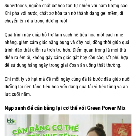
Superfoods, nguồn chất xơ hòa tan tự nhiên với hàm lượng cao.
Khi pha với nước, chất xơ hòa tan nở thành dạng gel mềm, di
chuyển êm dịu trong đường ruột.
Quá trình này giúp hỗ trợ làm sạch hệ tiêu hóa một cách nhẹ
nhàng, giảm cảm giác nặng bụng và đầy hơi, đồng thời giúp quá
trình đào thải diễn ra trơn tru hơn. Điểm quan trọng là mọi thứ
diễn ra êm ái, không gây cảm giác gắt hay cồn cào, rất phù hợp
để sử dụng hằng ngày trong giai đoạn ăn uống thất thường.
Chỉ một ly vỏ hạt mã đề mỗi ngày cũng đã là bước đầu giúp nuôi
dưỡng lại nền tảng tiêu hóa vốn đang quá tải vì tiệc tùng và áp
lực cuối năm.
Nạp xanh để cân bằng lại cơ thể với Green Power Mix