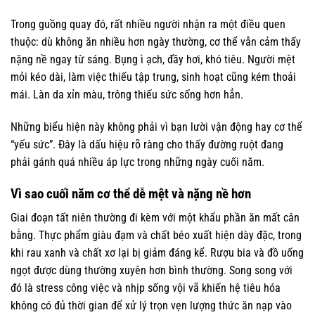
Trong guồng quay đó, rất nhiều người nhận ra một điều quen
thuộc: dù không ăn nhiều hơn ngày thường, cơ thể vẫn cảm thấy
nặng nề ngay từ sáng. Bụng ì ạch, đầy hơi, khó tiêu. Người mệt
mỏi kéo dài, làm việc thiếu tập trung, sinh hoạt cũng kém thoải
mái. Làn da xỉn màu, trông thiếu sức sống hơn hẳn.
Những biểu hiện này không phải vì bạn lười vận động hay cơ thể
“yếu sức”. Đây là dấu hiệu rõ ràng cho thấy đường ruột đang
phải gánh quá nhiều áp lực trong những ngày cuối năm.
Vì sao cuối năm cơ thể dễ mệt và nặng nề hơn
Giai đoạn tất niên thường đi kèm với một khẩu phần ăn mất cân
bằng. Thực phẩm giàu đạm và chất béo xuất hiện dày đặc, trong
khi rau xanh và chất xơ lại bị giảm đáng kể. Rượu bia và đồ uống
ngọt được dùng thường xuyên hơn bình thường. Song song với
đó là stress công việc và nhịp sống vội vã khiến hệ tiêu hóa
không có đủ thời gian để xử lý trọn vẹn lượng thức ăn nạp vào