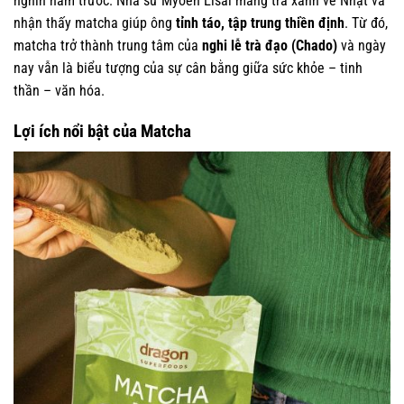
nghìn năm trước. Nhà sư Myoen Eisai mang trà xanh về Nhật và
nhận thấy matcha giúp ông
tỉnh táo, tập trung thiền định
. Từ đó,
matcha trở thành trung tâm của
nghi lễ trà đạo (Chado)
và ngày
nay vẫn là biểu tượng của sự cân bằng giữa sức khỏe – tinh
thần – văn hóa.
Lợi ích nổi bật của Matcha