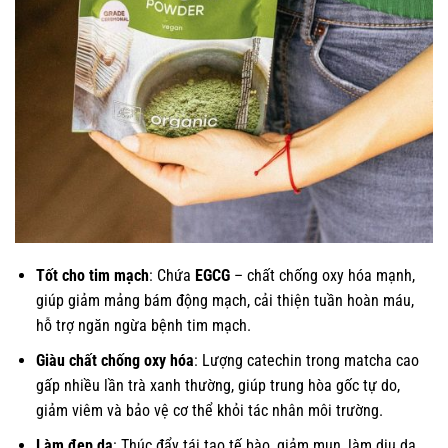
Tốt cho tim mạch
: Chứa
EGCG
– chất chống oxy hóa mạnh,
giúp giảm mảng bám động mạch, cải thiện tuần hoàn máu,
hỗ trợ ngăn ngừa bệnh tim mạch.
Giàu chất chống oxy hóa
: Lượng catechin trong matcha cao
gấp nhiều lần trà xanh thường, giúp trung hòa gốc tự do,
giảm viêm và bảo vệ cơ thể khỏi tác nhân môi trường.
Làm đẹp da
: Thúc đẩy tái tạo tế bào, giảm mụn, làm dịu da