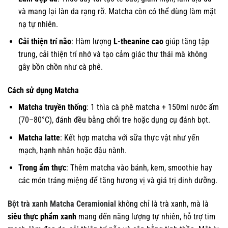
và mang lại làn da rạng rỡ. Matcha còn có thể dùng làm mặt
nạ tự nhiên.
Cải thiện trí não
: Hàm lượng
L-theanine cao
giúp tăng tập
trung, cải thiện trí nhớ và tạo cảm giác thư thái mà không
gây bồn chồn như cà phê.
Cách sử dụng Matcha
Matcha truyền thống
: 1 thìa cà phê matcha + 150ml nước ấm
(70–80°C), đánh đều bằng chổi tre hoặc dụng cụ đánh bọt.
Matcha latte
: Kết hợp matcha với sữa thực vật như yến
mạch, hạnh nhân hoặc đậu nành.
Trong ẩm thực
: Thêm matcha vào bánh, kem, smoothie hay
các món tráng miệng để tăng hương vị và giá trị dinh dưỡng.
Bột trà xanh Matcha Ceramionial
không chỉ là trà xanh, mà là
siêu thực phẩm xanh
mang đến năng lượng tự nhiên, hỗ trợ tim