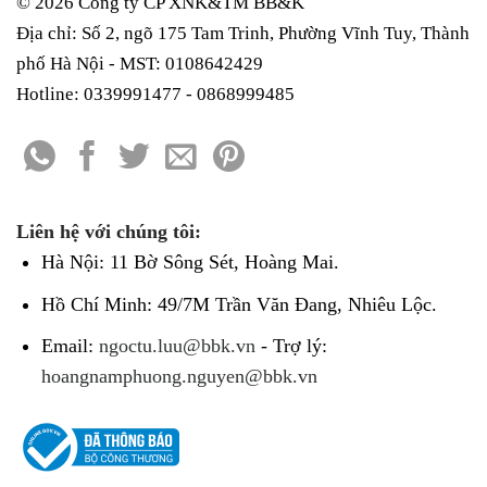
© 2026 Công ty CP XNK&TM
BB&K
Địa chỉ: Số 2, ngõ 175 Tam Trinh, Phường Vĩnh Tuy, Thành
phố Hà Nội - MST: 0108642429
Hotline: 0339991477 - 0868999485
Liên hệ với chúng tôi:
Hà Nội: 11 Bờ Sông Sét, Hoàng Mai.
Hồ Chí Minh: 49/7M Trần Văn Đang, Nhiêu Lộc.
Email:
ngoctu.luu@bbk.vn
- Trợ lý:
hoangnamphuong.nguyen@bbk.vn