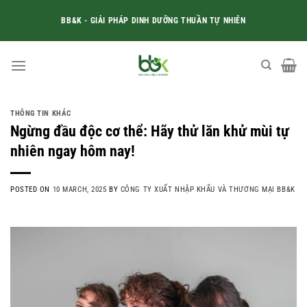
Skip
BB&K - GIẢI PHÁP DINH DƯỠNG THUẦN TỰ NHIÊN
to
content
THÔNG TIN KHÁC
Ngừng đầu độc cơ thể: Hãy thử lăn khử mùi tự
nhiên ngay hôm nay!
POSTED ON
10 MARCH, 2025
BY
CÔNG TY XUẤT NHẬP KHẨU VÀ THƯƠNG MẠI BB&K