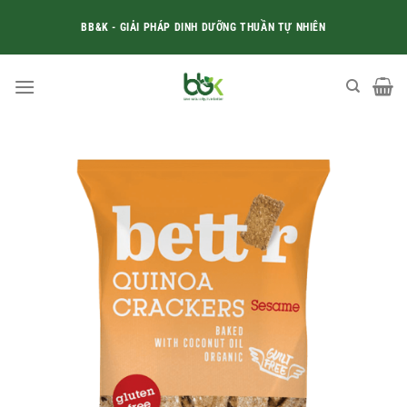
Skip
BB&K - GIẢI PHÁP DINH DƯỠNG THUẦN TỰ NHIÊN
to
content