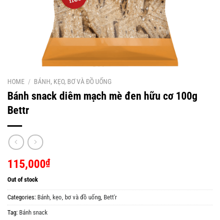
HOME
/
BÁNH, KẸO, BƠ VÀ ĐỒ UỐNG
Bánh snack diêm mạch mè đen hữu cơ 100g
Bettr
115,000
₫
Out of stock
Categories:
Bánh, kẹo, bơ và đồ uống
,
Bett'r
Tag:
Bánh snack