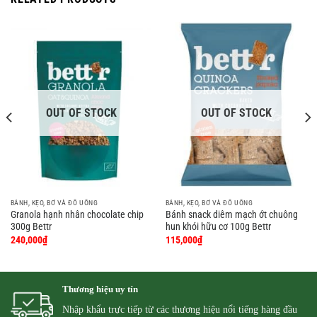
OUT OF STOCK
OUT OF STOCK
BÁNH, KẸO, BƠ VÀ ĐỒ UỐNG
BÁNH, KẸO, BƠ VÀ ĐỒ UỐNG
Granola hạnh nhân chocolate chip
Bánh snack diêm mạch ớt chuông
300g Bettr
hun khói hữu cơ 100g Bettr
240,000
₫
115,000
₫
Thương hiệu uy tín
Nhập khẩu trực tiếp từ các thương hiệu nổi tiếng hàng đầu