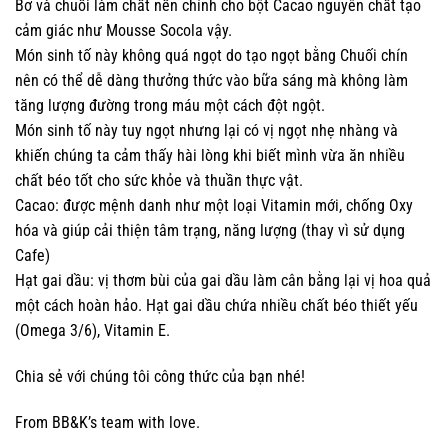
Bơ và chuối làm chất nền chính cho bột Cacao nguyên chất tạo
cảm giác như Mousse Socola vậy.
Món sinh tố này không quá ngọt do tạo ngọt bằng Chuối chín
nên có thể dễ dàng thưởng thức vào bữa sáng mà không làm
tăng lượng đường trong máu một cách đột ngột.
Món sinh tố này tuy ngọt nhưng lại có vị ngọt nhẹ nhàng và
khiến chúng ta cảm thấy hài lòng khi biết mình vừa ăn nhiều
chất béo tốt cho sức khỏe và thuần thực vật.
Cacao: được mệnh danh như một loại Vitamin mới, chống Oxy
hóa và giúp cải thiện tâm trạng, năng lượng (thay vì sử dụng
Cafe)
Hạt gai dầu: vị thơm bùi của gai dầu làm cân bằng lại vị hoa quả
một cách hoàn hảo. Hạt gai dầu chứa nhiều chất béo thiết yếu
(Omega 3/6), Vitamin E.
Chia sẻ với chúng tôi công thức của bạn nhé!
From BB&K’s team with love.