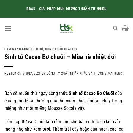
Skip
BB&K - GIẢI PHÁP DINH DƯỠNG THUẦN TỰ NHIÊN
to
content
CẨM NANG SỐNG HỮU CƠ
,
CÔNG THỨC HEALTHY
Sinh tố Cacao Bơ chuối – Mùa hè nhiệt đới
POSTED ON
2 JULY, 2021
BY
CÔNG TY XUẤT NHẬP KHẨU VÀ THƯƠNG MẠI BB&K
Bạn sẽ muốn thử ngay công thức
Sinh tố Cacao Bơ Chuối
của
chúng tôi để tận hưởng mùa hè miền nhiệt đới tan chảy trong
miệng như một miếng Mousse Socola vậy.
Hỗn hợp Bơ và Chuối làm nền làm cho bát sinh tố có kết cấu
mỏng nhẹ như kem tươi. Thêm trái cây hoặc quả hạch, các loại