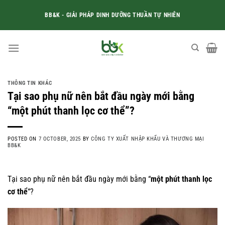
Skip
BB&K - GIẢI PHÁP DINH DƯỠNG THUẦN TỰ NHIÊN
to
content
THÔNG TIN KHÁC
Tại sao phụ nữ nên bắt đầu ngày mới bằng
“một phút thanh lọc cơ thể”?
POSTED ON
7 OCTOBER, 2025
BY
CÔNG TY XUẤT NHẬP KHẨU VÀ THƯƠNG MẠI
BB&K
Tại sao phụ nữ nên bắt đầu ngày mới bằng “
một phút thanh lọc
cơ thể
“?