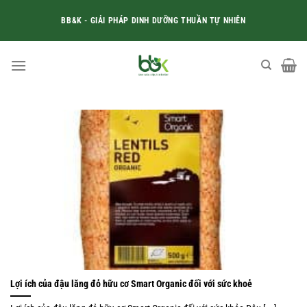
Skip
BB&K - GIẢI PHÁP DINH DƯỠNG THUẦN TỰ NHIÊN
to
content
Lợi ích của đậu lăng đỏ hữu cơ Smart Organic đối với sức khoẻ