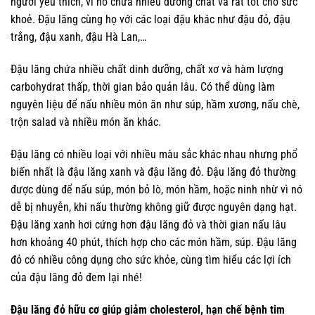
người yêu thích, vì nó chứa nhiều dưỡng chất và rất tốt cho sức
khoẻ. Đậu lăng cùng họ với các loại đậu khác như đậu đỏ, đậu
trắng, đậu xanh, đậu Hà Lan,…
Đậu lăng chứa nhiều chất dinh dưỡng, chất xơ và hàm lượng
carbohydrat thấp, thời gian bảo quản lâu. Có thể dùng làm
nguyên liệu để nấu nhiều món ăn như súp, hầm xương, nấu chè,
trộn salad và nhiều món ăn khác.
Đậu lăng có nhiều loại với nhiều màu sắc khác nhau nhưng phổ
biến nhất là đậu lăng xanh và đậu lăng đỏ. Đậu lăng đỏ thường
được dùng để nấu súp, món bỏ lò, món hầm, hoặc ninh nhừ vì nó
dễ bị nhuyễn, khi nấu thường không giữ được nguyên dạng hạt.
Đậu lăng xanh hơi cứng hơn đậu lăng đỏ và thời gian nấu lâu
hơn khoảng 40 phút, thích hợp cho các món hầm, súp. Đậu lăng
đỏ có nhiều công dụng cho sức khỏe, cùng tìm hiểu các lợi ích
của đậu lăng đỏ đem lại nhé!
Đậu lăng đỏ hữu cơ giúp giảm cholesterol, hạn chế bệnh tim