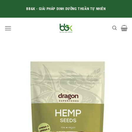
Skip
BB&K - GIẢI PHÁP DINH DƯỠNG THUẦN TỰ NHIÊN
to
content