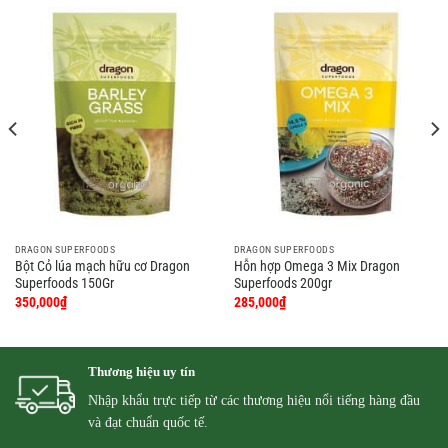
DRAGON SUPERFOODS
DRAGON SUPERFOODS
Bột Cỏ lúa mạch hữu cơ Dragon
Hỗn hợp Omega 3 Mix Dragon
Superfoods 150Gr
Superfoods 200gr
350,000
₫
285,000
₫
Thương hiệu uy tín
Nhập khẩu trực tiếp từ các thương hiệu nổi tiếng hàng đầu
và đạt chuẩn quốc tế.